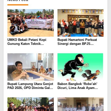
UMKO Bekali Petani Kopi
Bupati Hamartoni Perkuat
Gunung Katon Teknik
Sinergi dengan BPJS
Pascapanen, Dorong Nilai
Kesehatan, Dorong Layanan
Jual Hasil Panen Meningkat
Kesehatan Makin Cepat dan
Mudah
Bupati Lampung Utara Genjot
Babon Bangkok ‘Robe’ah’
PAD 2026, OPD Diminta Gali
Dicuri, Lima Anak Ayam
Sumber Pendapatan Baru
Menangis Piyik-Piyik, Warga
hingga Optimalkan PBB-P2
Gang Jalaba Kotabumi Heboh