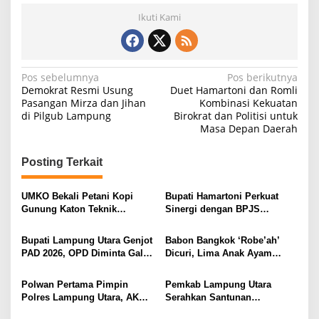
Ikuti Kami
N
Pos sebelumnya
Pos berikutnya
Demokrat Resmi Usung
Duet Hamartoni dan Romli
a
Pasangan Mirza dan Jihan
Kombinasi Kekuatan
di Pilgub Lampung
Birokrat dan Politisi untuk
v
Masa Depan Daerah
i
g
Posting Terkait
a
s
UMKO Bekali Petani Kopi
Bupati Hamartoni Perkuat
Gunung Katon Teknik
Sinergi dengan BPJS
i
Pascapanen, Dorong Nilai
Kesehatan, Dorong Layanan
Jual Hasil Panen Meningkat
Kesehatan Makin Cepat dan
p
Bupati Lampung Utara Genjot
Babon Bangkok ‘Robe’ah’
Mudah
PAD 2026, OPD Diminta Gali
Dicuri, Lima Anak Ayam
o
Sumber Pendapatan Baru
Menangis Piyik-Piyik, Warga
s
hingga Optimalkan PBB-P2
Gang Jalaba Kotabumi Heboh
Polwan Pertama Pimpin
Pemkab Lampung Utara
Polres Lampung Utara, AKBP
Serahkan Santunan
Raswidiati Disambut Tradisi
Kemensos kepada Keluarga