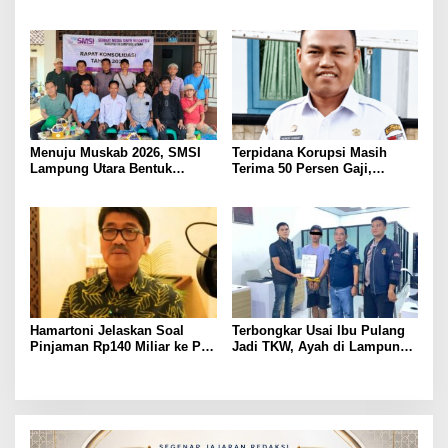
ASN Terpidana Korupsi:
Dibekuk
Kepastian Hukum Tak Boleh
Berlarut
Menuju Muskab 2026, SMSI
Terpidana Korupsi Masih
Lampung Utara Bentuk
Terima 50 Persen Gaji,
Panitia dan Susun
BKSDM Lampung Utara;
Kepengurusan
Tunggu Keputusan BKN
Hamartoni Jelaskan Soal
Terbongkar Usai Ibu Pulang
Pinjaman Rp140 Miliar ke PT
Jadi TKW, Ayah di Lampung
SMI: Tanpa Terobosan,
Utara Diduga Cabuli Anak
Perbaikan Jalan Butuh Waktu
Kandung Selama Empat
Bertahun-tahun
Tahun, Nyaris Diamuk Massa