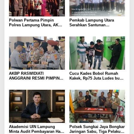
Polwan Pertama Pimpin
Pemkab Lampung Utara
Polres Lampung Utara, AKBP
Serahkan Santunan
Raswidiati Disambut Tradisi
Kemensos kepada Keluarga
Pedang Pora
Korban Kebakaran
AKBP RASWIDIATI
Cucu Kades Bobol Rumah
ANGGRAINI RESMI PIMPIN
Kakek, Rp75 Juta Ludes buat
POLRES LAMPUNG UTARA,
Judol, Diringkus dan
BAWA KOMITMEN PERKUAT
Ditembak Polisi
KAMTIBMAS DAN
PELAYANAN PRESISI
Akademisi UIN Lampung
Polsek Sungkai Jaya Bongkar
Minta Audit Pembayaran Hak
Jaringan Sabu, Tiga Pelaku