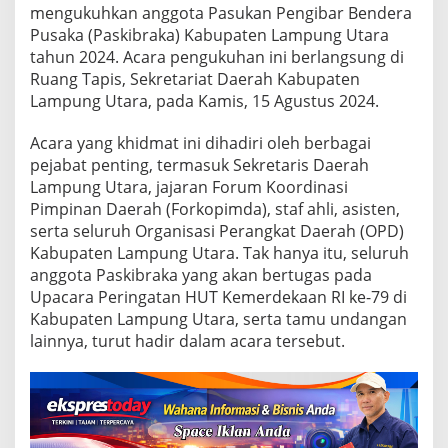
n
mengukuhkan anggota Pasukan Pengibar Bendera
g
Pusaka (Paskibraka) Kabupaten Lampung Utara
U
t
tahun 2024. Acara pengukuhan ini berlangsung di
a
Ruang Tapis, Sekretariat Daerah Kabupaten
r
Lampung Utara, pada Kamis, 15 Agustus 2024.
a
2
Acara yang khidmat ini dihadiri oleh berbagai
0
2
pejabat penting, termasuk Sekretaris Daerah
4
Lampung Utara, jajaran Forum Koordinasi
Pimpinan Daerah (Forkopimda), staf ahli, asisten,
serta seluruh Organisasi Perangkat Daerah (OPD)
Kabupaten Lampung Utara. Tak hanya itu, seluruh
anggota Paskibraka yang akan bertugas pada
Upacara Peringatan HUT Kemerdekaan RI ke-79 di
Kabupaten Lampung Utara, serta tamu undangan
lainnya, turut hadir dalam acara tersebut.