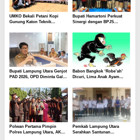
UMKO Bekali Petani Kopi
Bupati Hamartoni Perkuat
Gunung Katon Teknik
Sinergi dengan BPJS
Pascapanen, Dorong Nilai
Kesehatan, Dorong Layanan
Jual Hasil Panen Meningkat
Kesehatan Makin Cepat dan
Mudah
Bupati Lampung Utara Genjot
Babon Bangkok ‘Robe’ah’
PAD 2026, OPD Diminta Gali
Dicuri, Lima Anak Ayam
Sumber Pendapatan Baru
Menangis Piyik-Piyik, Warga
hingga Optimalkan PBB-P2
Gang Jalaba Kotabumi Heboh
Polwan Pertama Pimpin
Pemkab Lampung Utara
Polres Lampung Utara, AKBP
Serahkan Santunan
Raswidiati Disambut Tradisi
Kemensos kepada Keluarga