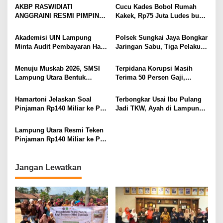
Pedang Pora
Korban Kebakaran
AKBP RASWIDIATI
Cucu Kades Bobol Rumah
ANGGRAINI RESMI PIMPIN
Kakek, Rp75 Juta Ludes buat
POLRES LAMPUNG UTARA,
Judol, Diringkus dan
BAWA KOMITMEN PERKUAT
Ditembak Polisi
Akademisi UIN Lampung
Polsek Sungkai Jaya Bongkar
KAMTIBMAS DAN
Minta Audit Pembayaran Hak
Jaringan Sabu, Tiga Pelaku
PELAYANAN PRESISI
ASN Terpidana Korupsi:
Dibekuk
Kepastian Hukum Tak Boleh
Menuju Muskab 2026, SMSI
Terpidana Korupsi Masih
Berlarut
Lampung Utara Bentuk
Terima 50 Persen Gaji,
Panitia dan Susun
BKSDM Lampung Utara;
Kepengurusan
Tunggu Keputusan BKN
Hamartoni Jelaskan Soal
Terbongkar Usai Ibu Pulang
Pinjaman Rp140 Miliar ke PT
Jadi TKW, Ayah di Lampung
SMI: Tanpa Terobosan,
Utara Diduga Cabuli Anak
Perbaikan Jalan Butuh Waktu
Kandung Selama Empat
Lampung Utara Resmi Teken
Bertahun-tahun
Tahun, Nyaris Diamuk Massa
Pinjaman Rp140 Miliar ke PT
SMI untuk Perbaikan 17 Ruas
Jalan
Jangan Lewatkan