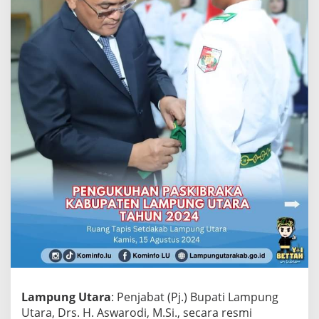
i
K
u
k
u
h
k
a
n
P
a
s
k
i
b
r
a
k
a
L
a
m
p
Lampung Utara
: Penjabat (Pj.) Bupati Lampung
u
Utara, Drs. H. Aswarodi, M.Si., secara resmi