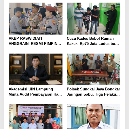
Pedang Pora
Korban Kebakaran
AKBP RASWIDIATI
Cucu Kades Bobol Rumah
ANGGRAINI RESMI PIMPIN
Kakek, Rp75 Juta Ludes buat
POLRES LAMPUNG UTARA,
Judol, Diringkus dan
BAWA KOMITMEN PERKUAT
Ditembak Polisi
KAMTIBMAS DAN
PELAYANAN PRESISI
Akademisi UIN Lampung
Polsek Sungkai Jaya Bongkar
Minta Audit Pembayaran Hak
Jaringan Sabu, Tiga Pelaku
ASN Terpidana Korupsi:
Dibekuk
Kepastian Hukum Tak Boleh
Berlarut