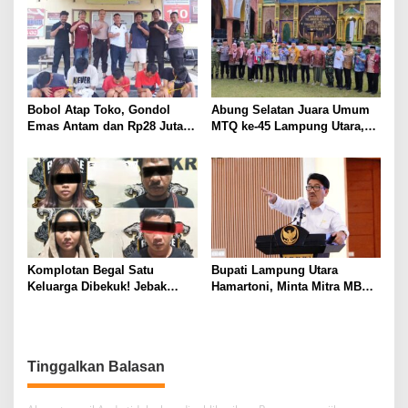
Mahal
Bobol Atap Toko, Gondol
Abung Selatan Juara Umum
Emas Antam dan Rp28 Juta!
MTQ ke-45 Lampung Utara,
Tim 905 Krisna Lamut
Tuan Rumah Tutup Ajang
Bersama Reskrim Polsek
dengan Prestasi Gemilang
Kotabumi Kota Bekuk
Komplotan Curat
Komplotan Begal Satu
Bupati Lampung Utara
Keluarga Dibekuk! Jebak
Hamartoni, Minta Mitra MBG
Korban Lewat MiChat,
Sisihkan Keuntungan untuk
Todong Airsoft Gun lalu
Anak Penerima Manfaat
Gondol Motor
Tinggalkan Balasan