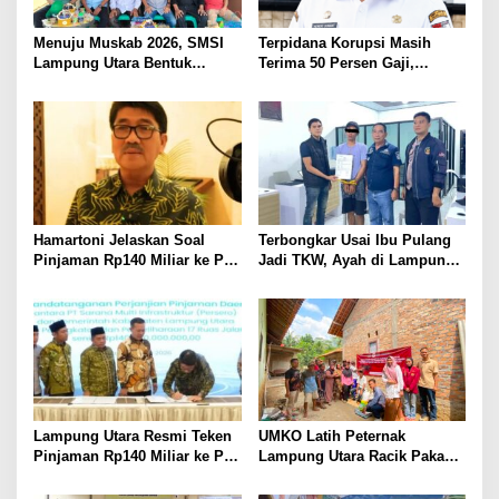
Menuju Muskab 2026, SMSI
Terpidana Korupsi Masih
Lampung Utara Bentuk
Terima 50 Persen Gaji,
Panitia dan Susun
BKSDM Lampung Utara;
Kepengurusan
Tunggu Keputusan BKN
Hamartoni Jelaskan Soal
Terbongkar Usai Ibu Pulang
Pinjaman Rp140 Miliar ke PT
Jadi TKW, Ayah di Lampung
SMI: Tanpa Terobosan,
Utara Diduga Cabuli Anak
Perbaikan Jalan Butuh Waktu
Kandung Selama Empat
Bertahun-tahun
Tahun, Nyaris Diamuk Massa
Lampung Utara Resmi Teken
UMKO Latih Peternak
Pinjaman Rp140 Miliar ke PT
Lampung Utara Racik Pakan
SMI untuk Perbaikan 17 Ruas
Konsentrat, Solusi Hadapi
Jalan
Kemarau dan Harga Pakan