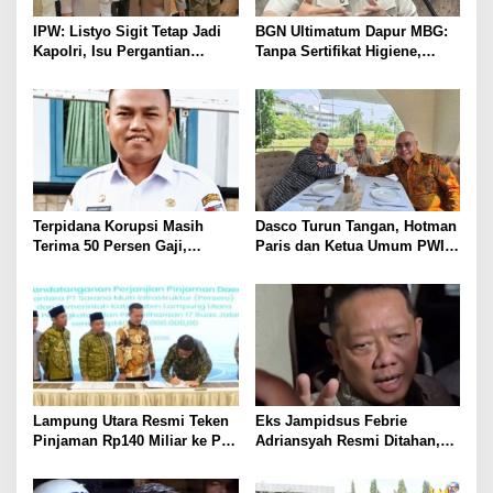
IPW: Listyo Sigit Tetap Jadi
BGN Ultimatum Dapur MBG:
Kapolri, Isu Pergantian
Tanpa Sertifikat Higiene,
Diduga Dihembuskan
Tutup Permanen
Kawanan Febrie Adriansyah
Terpidana Korupsi Masih
Dasco Turun Tangan, Hotman
Terima 50 Persen Gaji,
Paris dan Ketua Umum PWI
BKSDM Lampung Utara;
Duduk Semeja, Isyarat Damai
Tunggu Keputusan BKN
Polemik Wartawan?
Lampung Utara Resmi Teken
Eks Jampidsus Febrie
Pinjaman Rp140 Miliar ke PT
Adriansyah Resmi Ditahan,
SMI untuk Perbaikan 17 Ruas
Digiring ke Mobil Tahanan
Jalan
Usai Diperiksa Berjam-jam