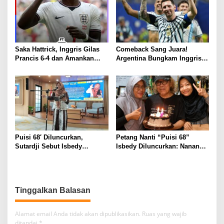
Saka Hattrick, Inggris Gilas
Comeback Sang Juara!
Prancis 6-4 dan Amankan
Argentina Bungkam Inggris 2-
Perunggu Piala Dunia 2026
1, Tantang Spanyol di Final
Piala Dunia 2026
Puisi 68′ Diluncurkan,
Petang Nanti “Puisi 68”
Sutardji Sebut Isbedy
Isbedy Diluncurkan: Nanang
Produktif Tanpa Kehilangan
Ajak Seniman Ramaikan
Kualitas
Tinggalkan Balasan
Alamat email Anda tidak akan dipublikasikan.
Ruas yang wajib
ditandai
*