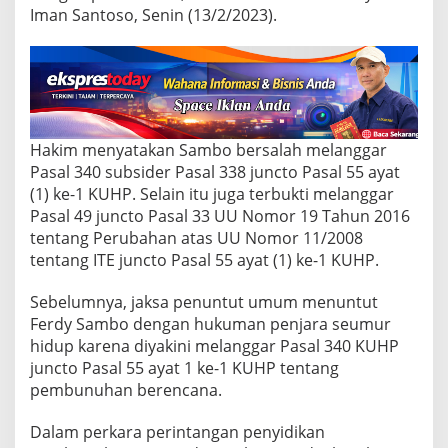
r
Iman Santoso, Senin (13/2/2023).
e
n
c
a
n
a
,
F
Hakim menyatakan Sambo bersalah melanggar
e
Pasal 340 subsider Pasal 338 juncto Pasal 55 ayat
r
(1) ke-1 KUHP. Selain itu juga terbukti melanggar
d
Pasal 49 juncto Pasal 33 UU Nomor 19 Tahun 2016
y
S
tentang Perubahan atas UU Nomor 11/2008
a
tentang ITE juncto Pasal 55 ayat (1) ke-1 KUHP.
m
b
Sebelumnya, jaksa penuntut umum menuntut
o
Ferdy Sambo dengan hukuman penjara seumur
D
i
hidup karena diyakini melanggar Pasal 340 KUHP
v
juncto Pasal 55 ayat 1 ke-1 KUHP tentang
o
pembunuhan berencana.
n
i
Dalam perkara perintangan penyidikan
s