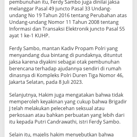
M
pembunuhan itu, Ferdy Sambo juga dinilai jaksa
a
melanggar Pasal 49 juncto Pasal 33 Undang-
t
undang No 19 Tahun 2016 tentang Perubahan atas
i
Undang-undang Nomor 11 Tahun 2008 tentang
Informasi dan Transaksi Elektronik juncto Pasal 55
ayat 1 ke-1 KUHP.
Ferdy Sambo, mantan Kadiv Propam Polri yang
menyandang dua bintang di pundaknya, dituntut
jaksa karena diyakini sebagai otak pembunuhan
berencana terhadap ajudannya sendiri di rumah
dinasnya di Kompleks Polri Duren Tiga Nomor 46,
Jakarta Selatan, pada 8 Juli 2023.
Selanjutnya, Hakim juga mengatakan bahwa tidak
memperoleh keyakinan yang cukup bahwa Brigadir
J telah melakukan pelecehan seksual atau
perkosaan atau bahkan perbuatan yang lebih dari
itu kepada Putri Candrawathi, istri Ferdy Sambo.
Selain itu, majelis hakim menyebutkan bahwa