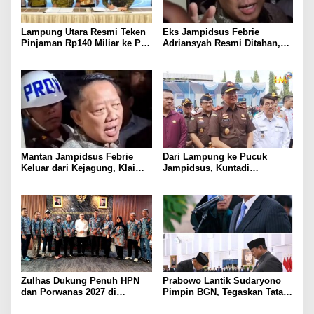
Lampung Utara Resmi Teken
Eks Jampidsus Febrie
Pinjaman Rp140 Miliar ke PT
Adriansyah Resmi Ditahan,
SMI untuk Perbaikan 17 Ruas
Digiring ke Mobil Tahanan
Jalan
Usai Diperiksa Berjam-jam
Mantan Jampidsus Febrie
Dari Lampung ke Pucuk
Keluar dari Kejagung, Klaim
Jampidsus, Kuntadi
Jadi Korban Kriminalisasi
Dipercaya Tangani Perkara
Korupsi Strategis
Zulhas Dukung Penuh HPN
Prabowo Lantik Sudaryono
dan Porwanas 2027 di
Pimpin BGN, Tegaskan Tata
Lampung, Siap Ajak Presiden
Kelola Bersih dan Perkuat