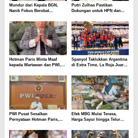
Mundur dari Kepala BGN,
Putri Zulhas Pastikan
Nanik Fokus Berobat
Dukungan untuk HPN dan
Jantung, Prabowo Siapkan
Porwanas 2027, Sebut
Posisi Baru
Lampung Punya Peluang
Promosi Nasional
Hotman Paris Minta Maaf
Spanyol Taklukkan Argentina
kepada Wartawan dan PWI,
di Extra Time, La Roja Juara
Akui Emosi Saat Konferensi
Piala Dunia 2026
Pers
PWI Pusat Sesalkan
Efek MBG Mulai Terasa,
Pernyataan Hotman Paris,
Harga Sayur hingga Telur
Minta Hormati Martabat
Naik, Omzet Pedagang Pasar
Wartawan dan Kemerdekaan
Anjlok
Pers