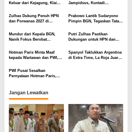
Keluar dari Kejagung, Klaim
Jampidsus, Kuntadi
Jadi Korban Kriminalisasi
Dipercaya Tangani Perkara
Korupsi Strategis
Zulhas Dukung Penuh HPN
Prabowo Lantik Sudaryono
dan Porwanas 2027 di
Pimpin BGN, Tegaskan Tata
Lampung, Siap Ajak Presiden
Kelola Bersih dan Perkuat
Prabowo Hadir
Program Makan Bergizi
Mundur dari Kepala BGN,
Putri Zulhas Pastikan
Nanik Fokus Berobat
Dukungan untuk HPN dan
Jantung, Prabowo Siapkan
Porwanas 2027, Sebut
Posisi Baru
Lampung Punya Peluang
Hotman Paris Minta Maaf
Spanyol Taklukkan Argentina
Promosi Nasional
kepada Wartawan dan PWI,
di Extra Time, La Roja Juara
Akui Emosi Saat Konferensi
Piala Dunia 2026
Pers
PWI Pusat Sesalkan
Pernyataan Hotman Paris,
Minta Hormati Martabat
Wartawan dan Kemerdekaan
Pers
Jangan Lewatkan