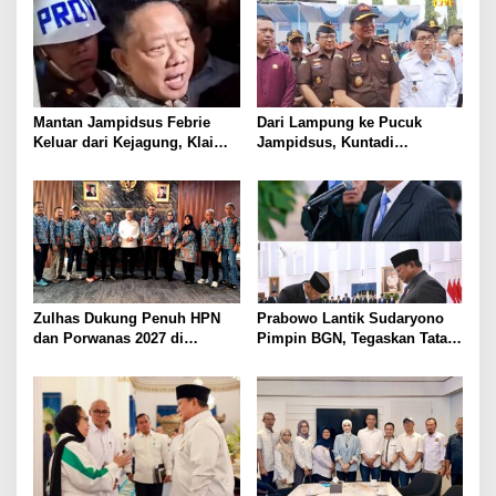
Mantan Jampidsus Febrie
Dari Lampung ke Pucuk
Keluar dari Kejagung, Klaim
Jampidsus, Kuntadi
Jadi Korban Kriminalisasi
Dipercaya Tangani Perkara
Korupsi Strategis
Zulhas Dukung Penuh HPN
Prabowo Lantik Sudaryono
dan Porwanas 2027 di
Pimpin BGN, Tegaskan Tata
Lampung, Siap Ajak Presiden
Kelola Bersih dan Perkuat
Prabowo Hadir
Program Makan Bergizi