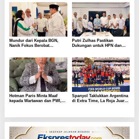
Prabowo Hadir
Program Makan Bergizi
Mundur dari Kepala BGN,
Putri Zulhas Pastikan
Nanik Fokus Berobat
Dukungan untuk HPN dan
Jantung, Prabowo Siapkan
Porwanas 2027, Sebut
Posisi Baru
Lampung Punya Peluang
Promosi Nasional
Hotman Paris Minta Maaf
Spanyol Taklukkan Argentina
kepada Wartawan dan PWI,
di Extra Time, La Roja Juara
Akui Emosi Saat Konferensi
Piala Dunia 2026
Pers