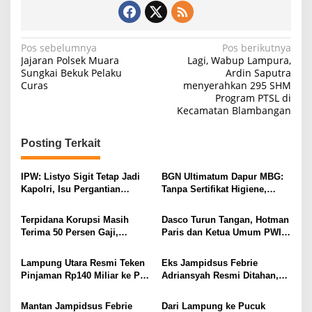
N
Pos sebelumnya
Pos berikutnya
Jajaran Polsek Muara
Lagi, Wabup Lampura,
a
Sungkai Bekuk Pelaku
Ardin Saputra
Curas
menyerahkan 295 SHM
v
Program PTSL di
i
Kecamatan Blambangan
g
Posting Terkait
a
s
IPW: Listyo Sigit Tetap Jadi
BGN Ultimatum Dapur MBG:
i
Kapolri, Isu Pergantian
Tanpa Sertifikat Higiene,
Diduga Dihembuskan
Tutup Permanen
p
Kawanan Febrie Adriansyah
Terpidana Korupsi Masih
Dasco Turun Tangan, Hotman
o
Terima 50 Persen Gaji,
Paris dan Ketua Umum PWI
s
BKSDM Lampung Utara;
Duduk Semeja, Isyarat Damai
Tunggu Keputusan BKN
Polemik Wartawan?
Lampung Utara Resmi Teken
Eks Jampidsus Febrie
Pinjaman Rp140 Miliar ke PT
Adriansyah Resmi Ditahan,
SMI untuk Perbaikan 17 Ruas
Digiring ke Mobil Tahanan
Jalan
Usai Diperiksa Berjam-jam
Mantan Jampidsus Febrie
Dari Lampung ke Pucuk