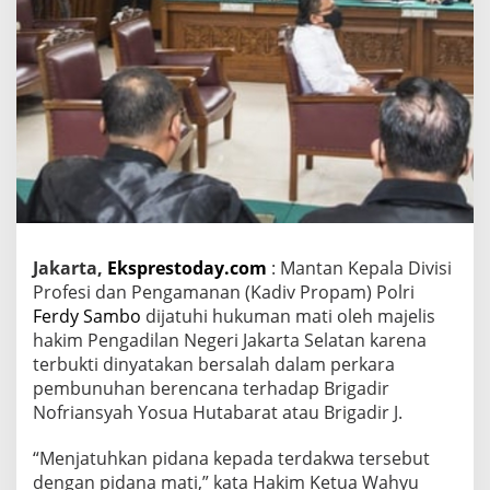
D
a
l
a
m
P
e
r
k
a
r
a
P
Jakarta,
Eksprestoday.com
: Mantan Kepala Divisi
e
Profesi dan Pengamanan (Kadiv Propam) Polri
m
b
Ferdy Sambo
dijatuhi hukuman mati oleh majelis
u
hakim Pengadilan Negeri Jakarta Selatan karena
n
terbukti dinyatakan bersalah dalam perkara
u
pembunuhan berencana terhadap Brigadir
h
Nofriansyah Yosua Hutabarat atau Brigadir J.
a
n
B
“Menjatuhkan pidana kepada terdakwa tersebut
e
dengan pidana mati,” kata Hakim Ketua Wahyu