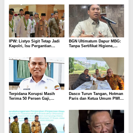
IPW: Listyo Sigit Tetap Jadi
BGN Ultimatum Dapur MBG:
Kapolri, Isu Pergantian
Tanpa Sertifikat Higiene,
Diduga Dihembuskan
Tutup Permanen
Kawanan Febrie Adriansyah
Terpidana Korupsi Masih
Dasco Turun Tangan, Hotman
Terima 50 Persen Gaji,
Paris dan Ketua Umum PWI
BKSDM Lampung Utara;
Duduk Semeja, Isyarat Damai
Tunggu Keputusan BKN
Polemik Wartawan?