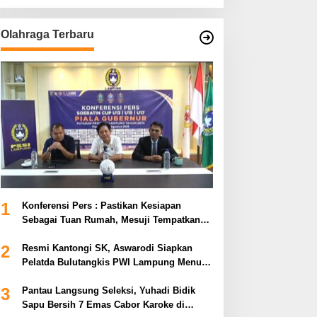
Olahraga Terbaru
1
Konferensi Pers : Pastikan Kesiapan
Sebagai Tuan Rumah, Mesuji Tempatkan
Tiga Venue Pelaksanaan Soeratin Cup
2
Piala Gubernur Lampung
Resmi Kantongi SK, Aswarodi Siapkan
Pelatda Bulutangkis PWI Lampung Menuju
Porwanas 2027
3
Pantau Langsung Seleksi, Yuhadi Bidik
Sapu Bersih 7 Emas Cabor Karoke di