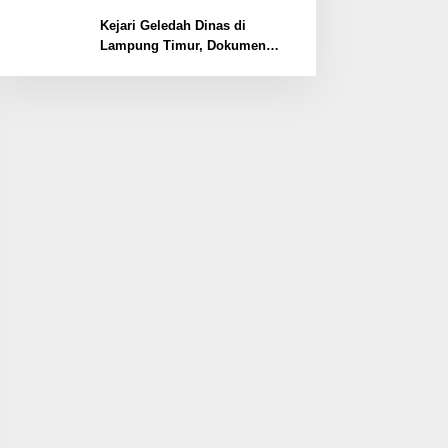
Lemahnya Pengamanan
Kawasan
Kejari Geledah Dinas di
Lampung Timur, Dokumen
Proyek Jalan Rp24 Miliar
Diangkut Penyidik