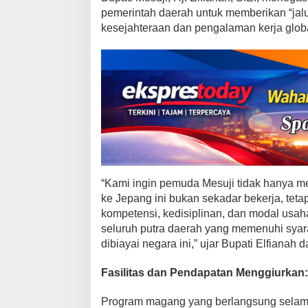
n
pemerintah daerah untuk memberikan “jal
J
kesejahteraan dan pengalaman kerja globa
u
t
a
d
a
n
M
o
d
a
l
U
​“Kami ingin pemuda Mesuji tidak hanya me
s
ke Jepang ini bukan sekadar bekerja, tet
a
kompetensi, kedisiplinan, dan modal usah
h
seluruh putra daerah yang memenuhi syar
a
dibiayai negara ini,” ujar Bupati Elfianah
H
i
​Fasilitas dan Pendapatan Menggiurkan:
n
g
Program magang yang berlangsung selama
g