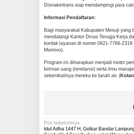
Disnakertrans siap mendampingi para calo
​Informasi Pendaftaran:
Bagi masyarakat Kabupaten Mesuji yang b
mendatangi Kantor Dinas Tenaga Kerja d
kontak layanan di nomor 0821-7766-2318 
Manovo).
​Program ini diharapkan menjadi motor pe
kiriman uang (remitansi) serta ilmu manaj
sekembalinya mereka ke tanah air. (
Kotan
N
Pos sebelumnya
Idul Adha 1447 H, Golkar Bandar Lampun
a