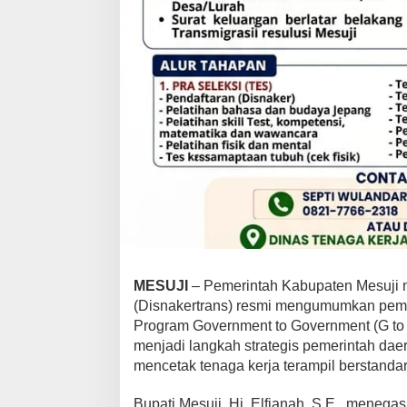
R
e
s
m
i
D
i
b
u
k
a
,
G
a
j
i
MESUJI
– Pemerintah Kabupaten Mesuji m
B
(Disnakertrans) resmi mengumumkan pem
e
Program Government to Government (G to 
l
menjadi langkah strategis pemerintah d
a
mencetak tenaga kerja terampil berstandar
s
a
​Bupati Mesuji, Hj. Elfianah, S.E., mene