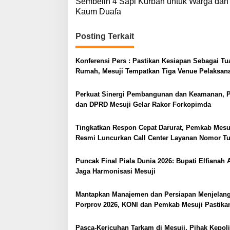
Sembelih 4 Sapi Kurban untuk Warga dan
v
Kaum Duafa
i
Posting Terkait
g
a
Konferensi Pers : Pastikan Kesiapan Sebagai Tu
s
Rumah, Mesuji Tempatkan Tiga Venue Pelaksan
i
Soeratin Cup Piala Gubernur Lampung
p
Perkuat Sinergi Pembangunan dan Keamanan, 
dan DPRD Mesuji Gelar Rakor Forkopimda
o
s
Tingkatkan Respon Cepat Darurat, Pemkab Mesu
Resmi Luncurkan Call Center Layanan Nomor T
112
Puncak Final Piala Dunia 2026: Bupati Elfianah 
Jaga Harmonisasi Mesuji
Mantapkan Manajemen dan Persiapan Menjelan
Porprov 2026, KONI dan Pemkab Mesuji Pastika
Berikan Suport Penuh Cabor – Atlet Berprestasi
​Pasca-Kericuhan Tarkam di Mesuji, Pihak Kepol