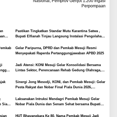
Nasional, Pemprov Genjot 1.200 Irigasi
Perpompaan
an
Pastikan Tingkatkan Standar Mutu Karantina Satwa ,
aan
Bupati Elfianah Tinjau Langsung Instalasi Pengolahan
Pangan PT Biomedika Nusantara Indah Mesuji
Pemkab
Gelar Paripurna, DPRD dan Pemkab Mesuji Resmi
Menyepakati Raperda Pertanggungjawaban APBD 2025
ji
Jadi Atensi: KONI Mesuji Gelar Konsolidasi Bersama
unggal
Lintas Sektor, Perencanaan Rehab Gedung Olahraga,
Sarana Training Center Para Atlet Daerah
Ajak
Sinergi Jong Mesodji, KONI, dan Pemkab Mesuji: Gelar
Pesta Rakyat dan Nobar Final Piala Dunia 2026,
Panggung Hiburan Menyatukan Masyarakat
g
Laksanakan Intruksi Mendagri Pemkab Mesuji Gelar
n Siap
Nobar Piala Dunia dan Senam Sehat bersama Bupati
Mesuji
isian
HUT Bhayangkara Ke 80, Nama Pemkab Mesuji Jadi