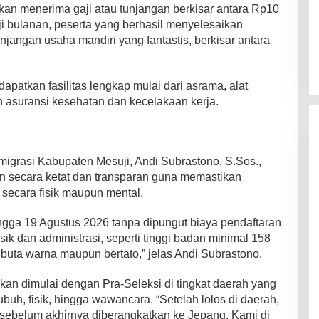
ikan menerima gaji atau tunjangan berkisar antara Rp10
aji bulanan, peserta yang berhasil menyelesaikan
njangan usaha mandiri yang fantastis, berkisar antara
apatkan fasilitas lengkap mulai dari asrama, alat
n asuransi kesehatan dan kecelakaan kerja.
migrasi Kabupaten Mesuji, Andi Subrastono, S.Sos.,
n secara ketat dan transparan guna memastikan
 secara fisik maupun mental.
ingga 19 Agustus 2026 tanpa dipungut biaya pendaftaran
sik dan administrasi, seperti tinggi badan minimal 158
k buta warna maupun bertato,” jelas Andi Subrastono.
an dimulai dengan Pra-Seleksi di tingkat daerah yang
uh, fisik, hingga wawancara. “Setelah lolos di daerah,
 sebelum akhirnya diberangkatkan ke Jepang. Kami di