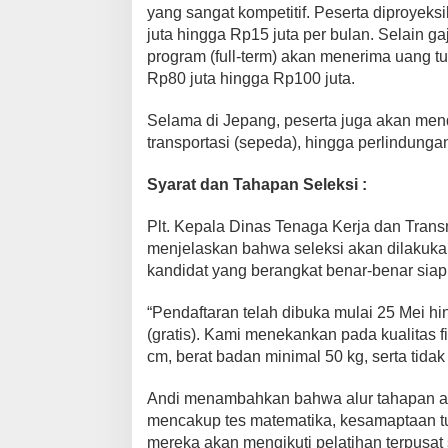
yang sangat kompetitif. Peserta diproyeks
a
juta hingga Rp15 juta per bulan. Selain g
1
0
program (full-term) akan menerima uang tu
0
Rp80 juta hingga Rp100 juta.
J
u
​Selama di Jepang, peserta juga akan mend
t
transportasi (sepeda), hingga perlindunga
a
M
​Syarat dan Tahapan Seleksi :
e
n
Plt. Kepala Dinas Tenaga Kerja dan Trans
a
menjelaskan bahwa seleksi akan dilakuka
n
kandidat yang berangkat benar-benar siap
t
i
​“Pendaftaran telah dibuka mulai 25 Mei h
(gratis). Kami menekankan pada kualitas fi
cm, berat badan minimal 50 kg, serta tida
​Andi menambahkan bahwa alur tahapan ak
mencakup tes matematika, kesamaptaan tub
mereka akan mengikuti pelatihan terpusat