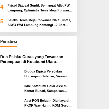
Porwanas 2027
4
Faisol Djausal Suntik Semangat Atlet PWI
Lampung, Optimistis Tenis Meja Porwanas
Bidik Prestasi Nasional
5
Seleksi Tenis Meja Porwanas 2027 Tuntas,
SIWO PWI Lampung Kantongi 12 Atlet
Terbaik Bidik Medali Emas
Peristiwa
Dua Pelaku Curas yang Tewaskan
Perempuan di Kotabumi Utara
Ditangkap, Polisi Ungkap Motif
Ekonomi
Diduga Dipicu Persoalan
Undangan Khitanan, Seorang
Warga Lampung Timur Tewas
Tertembak
IMM Kotabumi Gelar Aksi di
Kantor Bupati, Sampaikan
Sembilan Tuntutan untuk
Pemkab Lampung Utara
Atlet PON Beladiri Dianiaya di
PKOR Way Halim, KONI Soroti