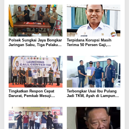
Pertanggungjawaban APBD
Kepastian Hukum Tak Boleh
2025
Berlarut
Polsek Sungkai Jaya Bongkar
Terpidana Korupsi Masih
Jaringan Sabu, Tiga Pelaku
Terima 50 Persen Gaji,
Dibekuk
BKSDM Lampung Utara;
Tunggu Keputusan BKN
Tingkatkan Respon Cepat
Terbongkar Usai Ibu Pulang
Darurat, Pemkab Mesuji
Jadi TKW, Ayah di Lampung
Resmi Luncurkan Call Center
Utara Diduga Cabuli Anak
Layanan Nomor Tunggal 112
Kandung Selama Empat
Tahun, Nyaris Diamuk Massa