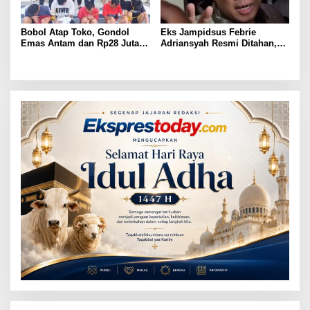
Bobol Atap Toko, Gondol
Eks Jampidsus Febrie
Emas Antam dan Rp28 Juta!
Adriansyah Resmi Ditahan,
Tim 905 Krisna Lamut
Digiring ke Mobil Tahanan
Bersama Reskrim Polsek
Usai Diperiksa Berjam-jam
Kotabumi Kota Bekuk
Komplotan Curat