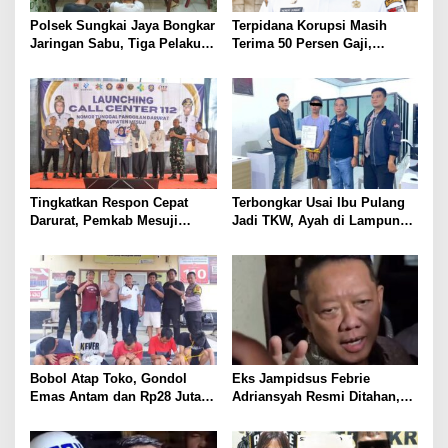
Polsek Sungkai Jaya Bongkar
Terpidana Korupsi Masih
Jaringan Sabu, Tiga Pelaku
Terima 50 Persen Gaji,
Dibekuk
BKSDM Lampung Utara;
Tunggu Keputusan BKN
Tingkatkan Respon Cepat
Terbongkar Usai Ibu Pulang
Darurat, Pemkab Mesuji
Jadi TKW, Ayah di Lampung
Resmi Luncurkan Call Center
Utara Diduga Cabuli Anak
Layanan Nomor Tunggal 112
Kandung Selama Empat
Tahun, Nyaris Diamuk Massa
Bobol Atap Toko, Gondol
Eks Jampidsus Febrie
Emas Antam dan Rp28 Juta!
Adriansyah Resmi Ditahan,
Tim 905 Krisna Lamut
Digiring ke Mobil Tahanan
Bersama Reskrim Polsek
Usai Diperiksa Berjam-jam