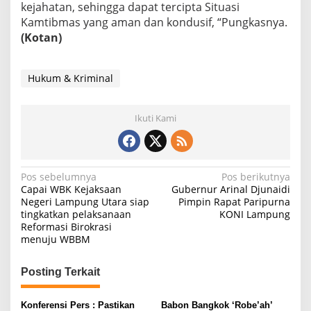
kejahatan, sehingga dapat tercipta Situasi
Kamtibmas yang aman dan kondusif, “Pungkasnya.
(Kotan)
Hukum & Kriminal
Ikuti Kami
N
Pos sebelumnya
Pos berikutnya
Capai WBK Kejaksaan
Gubernur Arinal Djunaidi
a
Negeri Lampung Utara siap
Pimpin Rapat Paripurna
tingkatkan pelaksanaan
KONI Lampung
v
Reformasi Birokrasi
i
menuju WBBM
g
Posting Terkait
a
s
Konferensi Pers : Pastikan
Babon Bangkok ‘Robe’ah’