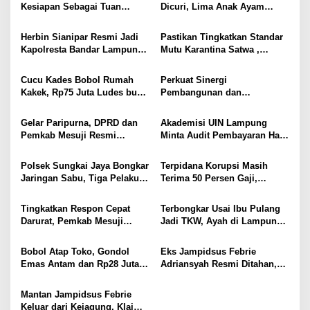
i
Kesiapan Sebagai Tuan
Dicuri, Lima Anak Ayam
Rumah, Mesuji Tempatkan
Menangis Piyik-Piyik, Warga
p
Tiga Venue Pelaksanaan
Gang Jalaba Kotabumi Heboh
Herbin Sianipar Resmi Jadi
Pastikan Tingkatkan Standar
o
Soeratin Cup Piala Gubernur
Kapolresta Bandar Lampung,
Mutu Karantina Satwa ,
Lampung
s
Penindakan Korupsi Masuk
Bupati Elfianah Tinjau
Prioritas
Langsung Instalasi
Cucu Kades Bobol Rumah
Perkuat Sinergi
Pengolahan Pangan PT
Kakek, Rp75 Juta Ludes buat
Pembangunan dan
Biomedika Nusantara Indah
Judol, Diringkus dan
Keamanan, Pemkab dan
Mesuji
Ditembak Polisi
DPRD Mesuji Gelar Rakor
Gelar Paripurna, DPRD dan
Akademisi UIN Lampung
Forkopimda
Pemkab Mesuji Resmi
Minta Audit Pembayaran Hak
Menyepakati Raperda
ASN Terpidana Korupsi:
Pertanggungjawaban APBD
Kepastian Hukum Tak Boleh
Polsek Sungkai Jaya Bongkar
Terpidana Korupsi Masih
2025
Berlarut
Jaringan Sabu, Tiga Pelaku
Terima 50 Persen Gaji,
Dibekuk
BKSDM Lampung Utara;
Tunggu Keputusan BKN
Tingkatkan Respon Cepat
Terbongkar Usai Ibu Pulang
Darurat, Pemkab Mesuji
Jadi TKW, Ayah di Lampung
Resmi Luncurkan Call Center
Utara Diduga Cabuli Anak
Layanan Nomor Tunggal 112
Kandung Selama Empat
Bobol Atap Toko, Gondol
Eks Jampidsus Febrie
Tahun, Nyaris Diamuk Massa
Emas Antam dan Rp28 Juta!
Adriansyah Resmi Ditahan,
Tim 905 Krisna Lamut
Digiring ke Mobil Tahanan
Bersama Reskrim Polsek
Usai Diperiksa Berjam-jam
Mantan Jampidsus Febrie
Kotabumi Kota Bekuk
Keluar dari Kejagung, Klaim