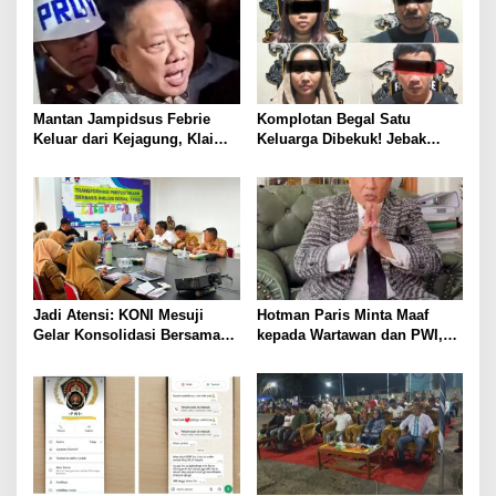
Kotabumi Kota Bekuk
Komplotan Curat
Mantan Jampidsus Febrie
Komplotan Begal Satu
Keluar dari Kejagung, Klaim
Keluarga Dibekuk! Jebak
Jadi Korban Kriminalisasi
Korban Lewat MiChat,
Todong Airsoft Gun lalu
Gondol Motor
Jadi Atensi: KONI Mesuji
Hotman Paris Minta Maaf
Gelar Konsolidasi Bersama
kepada Wartawan dan PWI,
Lintas Sektor, Perencanaan
Akui Emosi Saat Konferensi
Rehab Gedung Olahraga,
Pers
Sarana Training Center Para
Atlet Daerah