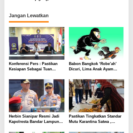
Komplotan Curat
Jadi Korban Kriminalisasi
Jangan Lewatkan
Konferensi Pers : Pastikan
Babon Bangkok ‘Robe’ah’
Kesiapan Sebagai Tuan
Dicuri, Lima Anak Ayam
Rumah, Mesuji Tempatkan
Menangis Piyik-Piyik, Warga
Tiga Venue Pelaksanaan
Gang Jalaba Kotabumi Heboh
Soeratin Cup Piala Gubernur
Lampung
Herbin Sianipar Resmi Jadi
Pastikan Tingkatkan Standar
Kapolresta Bandar Lampung,
Mutu Karantina Satwa ,
Penindakan Korupsi Masuk
Bupati Elfianah Tinjau
Prioritas
Langsung Instalasi