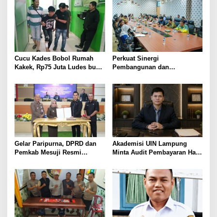
Pengolahan Pangan PT
Biomedika Nusantara Indah
Mesuji
Cucu Kades Bobol Rumah
Perkuat Sinergi
Kakek, Rp75 Juta Ludes buat
Pembangunan dan
Judol, Diringkus dan
Keamanan, Pemkab dan
Ditembak Polisi
DPRD Mesuji Gelar Rakor
Forkopimda
Gelar Paripurna, DPRD dan
Akademisi UIN Lampung
Pemkab Mesuji Resmi
Minta Audit Pembayaran Hak
Menyepakati Raperda
ASN Terpidana Korupsi:
Pertanggungjawaban APBD
Kepastian Hukum Tak Boleh
2025
Berlarut