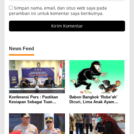
Simpan nama, email, dan situs web saya pada
peramban ini untuk komentar saya berikutnya.
News Feed
Konferensi Pers : Pastikan
Babon Bangkok ‘Robe’ah’
Kesiapan Sebagai Tuan
Dicuri, Lima Anak Ayam
Rumah, Mesuji Tempatkan
Menangis Piyik-Piyik, Warga
Tiga Venue Pelaksanaan
Gang Jalaba Kotabumi Heboh
Soeratin Cup Piala Gubernur
Lampung