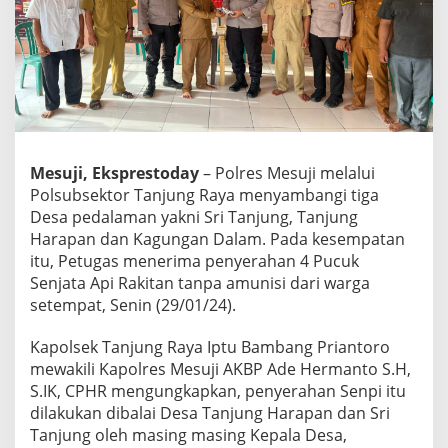
a
T
e
r
i
m
a
4
P
Mesuji, Eksprestoday
– Polres Mesuji melalui
u
Polsubsektor Tanjung Raya menyambangi tiga
c
u
Desa pedalaman yakni Sri Tanjung, Tanjung
k
Harapan dan Kagungan Dalam. Pada kesempatan
S
itu, Petugas menerima penyerahan 4 Pucuk
e
Senjata Api Rakitan tanpa amunisi dari warga
n
setempat, Senin (29/01/24).
j
a
t
Kapolsek Tanjung Raya Iptu Bambang Priantoro
a
mewakili Kapolres Mesuji AKBP Ade Hermanto S.H,
R
S.IK, CPHR mengungkapkan, penyerahan Senpi itu
a
dilakukan dibalai Desa Tanjung Harapan dan Sri
k
i
Tanjung oleh masing masing Kepala Desa,