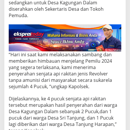
t
sedangkan untuk Desa Kagungan Dalam
a
diserahkan oleh Sekertaris Desa dan Tokoh
n
Pemuda.
d
a
r
i
W
a
r
g
“Hari ini saat kami melaksanakan sambang dan
a
memberikan himbauan menjelang Pemilu 2024
yang segera terlaksana, kami menerima
penyerahan senjata api rakitan jenis Revolver
tanpa amunisi dari masyarakat secara sukarela
sejumlah 4 Pucuk, “ungkap Kapolsek.
Dijelaskannya, ke 4 pucuk senjata api rakitan
tersebut merupakan hasil penyerahan dari warga
Desa Kagungan Dalam sebanyak 2 Pucuk,dan 1
pucuk dari warga Desa Sri Tanjung, dan 1 Pucuk
lagi diberikan dari warga Desa Tanjung Harapan,”