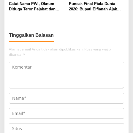
Catut Nama PWI, Oknum
Puncak Final Piala Dunia
Diduga Teror Pejabat dan
2026: Bupati Elfianah Ajak
Anggota DPRD Lampung
Jaga Harmonisasi Mesuji
Utara
Tinggalkan Balasan
Alamat email Anda tidak akan dipublikasikan.
Ruas yang wajib
ditandai
*