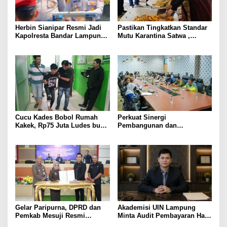
Herbin Sianipar Resmi Jadi
Pastikan Tingkatkan Standar
Kapolresta Bandar Lampung,
Mutu Karantina Satwa ,
Penindakan Korupsi Masuk
Bupati Elfianah Tinjau
Prioritas
Langsung Instalasi
Pengolahan Pangan PT
Biomedika Nusantara Indah
Mesuji
Cucu Kades Bobol Rumah
Perkuat Sinergi
Kakek, Rp75 Juta Ludes buat
Pembangunan dan
Judol, Diringkus dan
Keamanan, Pemkab dan
Ditembak Polisi
DPRD Mesuji Gelar Rakor
Forkopimda
Gelar Paripurna, DPRD dan
Akademisi UIN Lampung
Pemkab Mesuji Resmi
Minta Audit Pembayaran Hak
Menyepakati Raperda
ASN Terpidana Korupsi: