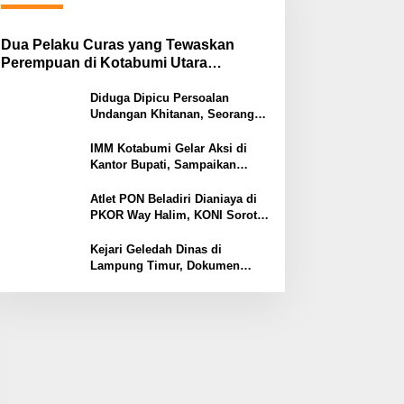
Dua Pelaku Curas yang Tewaskan
Perempuan di Kotabumi Utara
Ditangkap, Polisi Ungkap Motif
Ekonomi
Diduga Dipicu Persoalan
Undangan Khitanan, Seorang
Warga Lampung Timur Tewas
Tertembak
IMM Kotabumi Gelar Aksi di
Kantor Bupati, Sampaikan
Sembilan Tuntutan untuk
Pemkab Lampung Utara
Atlet PON Beladiri Dianiaya di
PKOR Way Halim, KONI Soroti
Lemahnya Pengamanan
Kawasan
Kejari Geledah Dinas di
Lampung Timur, Dokumen
Proyek Jalan Rp24 Miliar
Diangkut Penyidik