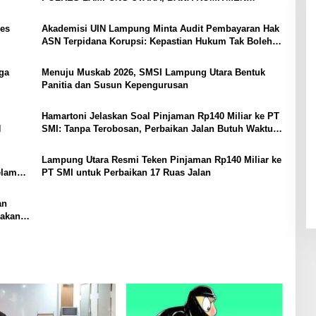
PERKUAT KAMTIBMAS DAN PELAYANAN PRESISI
es
Akademisi UIN Lampung Minta Audit Pembayaran Hak
ASN Terpidana Korupsi: Kepastian Hukum Tak Boleh
Berlarut
ga
Menuju Muskab 2026, SMSI Lampung Utara Bentuk
Panitia dan Susun Kepengurusan
Hamartoni Jelaskan Soal Pinjaman Rp140 Miliar ke PT
N
SMI: Tanpa Terobosan, Perbaikan Jalan Butuh Waktu
Bertahun-tahun
Lampung Utara Resmi Teken Pinjaman Rp140 Miliar ke
elama
PT SMI untuk Perbaikan 17 Ruas Jalan
an
Pakan