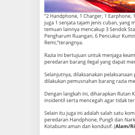
a
n
P
“2 Handphone, 1 Charger, 1 Earphone, 1
e
juga 1 senjata tajam jenis cuban, yang
m
temuan lainnya mencakup 3 Sendok Stain
u
s
Pengharum Ruangan, 6 Pencukur Kumis, 
n
Remi,”terangnya.
a
h
Razia ini bertujuan untuk menjaga kea
a
peredaran barang ilegal yang dapat m
n
B
a
Selanjutnya, dilaksanakan pelaksanaan p
r
dilakukan pemusnahan barang razia me
a
n
Dengan langkah ini, diharapkan Rutan 
g
insidentil serta mencegah agar tidak t
Selain itu juga ini adalah salah satu
peredaran Handphone, Pungli dan Narko
Kotabumi aman dan kondusif. (
Alam/R