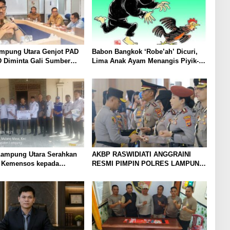
ampung Utara Genjot PAD
Babon Bangkok ‘Robe’ah’ Dicuri,
D Diminta Gali Sumber
Lima Anak Ayam Menangis Piyik-
an Baru hingga
Piyik, Warga Gang Jalaba Kotabumi
an PBB-P2
Heboh
ampung Utara Serahkan
AKBP RASWIDIATI ANGGRAINI
 Kemensos kepada
RESMI PIMPIN POLRES LAMPUNG
 Korban Kebakaran
UTARA, BAWA KOMITMEN
PERKUAT KAMTIBMAS DAN
PELAYANAN PRESISI