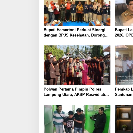
Bupati Hamartoni Perkuat Sinergi
Bupati L
dengan BPJS Kesehatan, Dorong
2026, OP
Layanan Kesehatan Makin Cepat
Pendapat
dan Mudah
Optimalk
Polwan Pertama Pimpin Polres
Pemkab L
Lampung Utara, AKBP Raswidiati
Santunan
Disambut Tradisi Pedang Pora
Keluarga