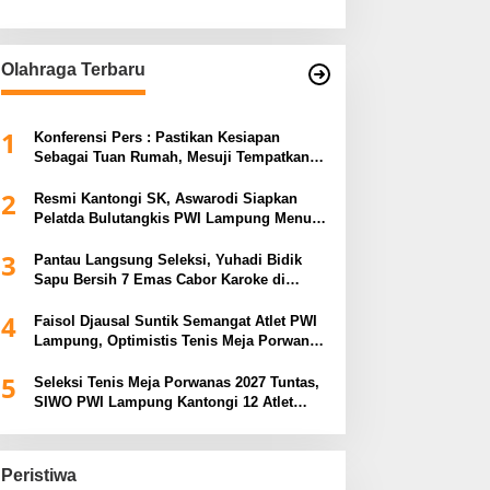
Olahraga Terbaru
1
Konferensi Pers : Pastikan Kesiapan
Sebagai Tuan Rumah, Mesuji Tempatkan
Tiga Venue Pelaksanaan Soeratin Cup
2
Piala Gubernur Lampung
Resmi Kantongi SK, Aswarodi Siapkan
Pelatda Bulutangkis PWI Lampung Menuju
Porwanas 2027
3
Pantau Langsung Seleksi, Yuhadi Bidik
Sapu Bersih 7 Emas Cabor Karoke di
Porwanas 2027
4
Faisol Djausal Suntik Semangat Atlet PWI
Lampung, Optimistis Tenis Meja Porwanas
Bidik Prestasi Nasional
5
Seleksi Tenis Meja Porwanas 2027 Tuntas,
SIWO PWI Lampung Kantongi 12 Atlet
Terbaik Bidik Medali Emas
Peristiwa