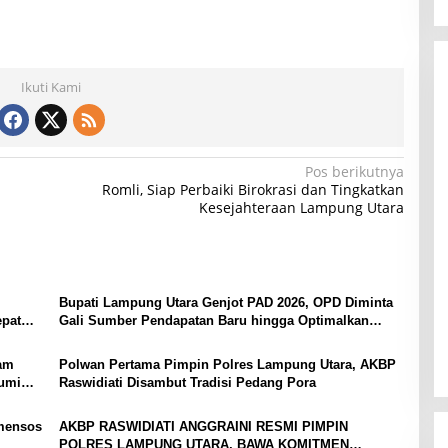
Ikuti Kami
Pos berikutnya
Romli, Siap Perbaiki Birokrasi dan Tingkatkan
Kesejahteraan Lampung Utara
Bupati Lampung Utara Genjot PAD 2026, OPD Diminta
epat
Gali Sumber Pendapatan Baru hingga Optimalkan
PBB-P2
yam
Polwan Pertama Pimpin Polres Lampung Utara, AKBP
bumi
Raswidiati Disambut Tradisi Pedang Pora
mensos
AKBP RASWIDIATI ANGGRAINI RESMI PIMPIN
POLRES LAMPUNG UTARA, BAWA KOMITMEN