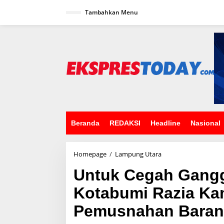
L
Tambahkan Menu
e
w
a
t
i
k
e
k
o
n
t
e
n
Beranda
REDAKSI
Headline
Nasional
Homepage
/
Lampung Utara
U
n
Untuk Cegah Gangg
t
u
Kotabumi Razia Ka
k
C
Pemusnahan Bara
e
g