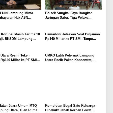
i UIN Lampung Minta
Polsek Sungkai Jaya Bongkar
mbayaran Hak ASN
Jaringan Sabu, Tiga Pelaku
 Korupsi: Kepastian
Dibekuk
 Boleh Berlarut
 Korupsi Masih Terima 50
Hamartoni Jelaskan Soal Pinjaman
aji, BKSDM Lampung
Rp140 Miliar ke PT SMI: Tanpa
unggu Keputusan BKN
Terobosan, Perbaikan Jalan Butuh
Waktu Bertahun-tahun
Utara Resmi Teken
UMKO Latih Peternak Lampung
Rp140 Miliar ke PT SMI
Utara Racik Pakan Konsentrat,
baikan 17 Ruas Jalan
Solusi Hadapi Kemarau dan Harga
Pakan Mahal
latan Juara Umum MTQ
Komplotan Begal Satu Keluarga
mpung Utara, Tuan Rumah
Dibekuk! Jebak Korban Lewat