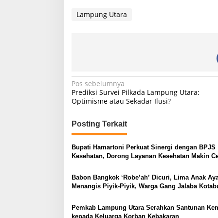
Lampung Utara
N
Pos sebelumnya
Prediksi Survei Pilkada Lampung Utara:
a
Optimisme atau Sekadar Ilusi?
v
i
Posting Terkait
g
Bupati Hamartoni Perkuat Sinergi dengan BPJS
a
Kesehatan, Dorong Layanan Kesehatan Makin C
s
dan Mudah
Babon Bangkok ‘Robe’ah’ Dicuri, Lima Anak A
i
Menangis Piyik-Piyik, Warga Gang Jalaba Kota
p
Heboh
o
Pemkab Lampung Utara Serahkan Santunan Ke
kepada Keluarga Korban Kebakaran