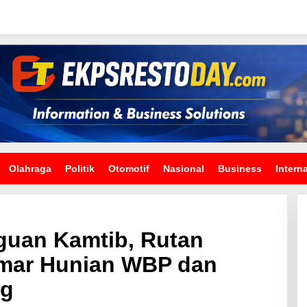
Olahraga
Politik
Otomotif
Nasional
Business
Intern
uan Kamtib, Rutan
mar Hunian WBP dan
ng