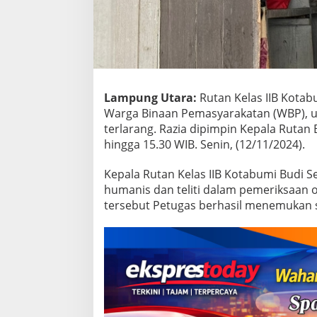
a
b
u
m
i
R
a
z
Lampung Utara:
Rutan Kelas IIB Kotab
i
Warga Binaan Pemasyarakatan (WBP), 
a
terlarang. Razia dipimpin Kepala Rutan 
K
hingga 15.30 WIB. Senin, (12/11/2024).
a
m
a
Kepala Rutan Kelas IIB Kotabumi Budi 
r
humanis dan teliti dalam pemeriksaan o
H
tersebut Petugas berhasil menemukan s
u
n
i
a
n
W
B
P
d