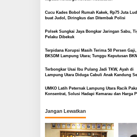
s
Cucu Kades Bobol Rumah Kakek, Rp75 Juta Lud
buat Judol, Diringkus dan Ditembak Polisi
Polsek Sungkai Jaya Bongkar Jaringan Sabu, Ti
Pelaku Dibekuk
Terpidana Korupsi Masih Terima 50 Persen Gaji,
BKSDM Lampung Utara; Tunggu Keputusan BK
Terbongkar Usai Ibu Pulang Jadi TKW, Ayah di
Lampung Utara Diduga Cabuli Anak Kandung S
Empat Tahun, Nyaris Diamuk Massa
UMKO Latih Peternak Lampung Utara Racik Pak
Konsentrat, Solusi Hadapi Kemarau dan Harga 
Mahal
Jangan Lewatkan