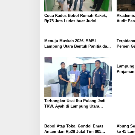
Cucu Kades Bobol Rumah Kakek,
Akademis
Rp75 Juta Ludes buat Judol,
Audit Pe
Diringkus dan Ditembak Polisi
Terpidana
Hukum Tak
Menuju Muskab 2026, SMSI
Terpidana
Lampung Utara Bentuk Panitia dan
Persen G
Susun Kepengurusan
Utara; T
Lampung 
Pinjaman 
untuk Per
Terbongkar Usai Ibu Pulang Jadi
TKW, Ayah di Lampung Utara
Diduga Cabuli Anak Kandung
Selama Empat Tahun, Nyaris
Diamuk Massa
Bobol Atap Toko, Gondol Emas
Abung Se
Antam dan Rp28 Juta! Tim 905
ke-45 La