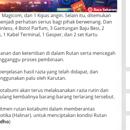
 Magicom, dan 1 Kipas angin. Selain itu, ditemukan
 menjadi perhatian serius bagi pihak berwenang. Dan
less, 4 Botol Parfum, 3 Gantungan Baju Besi, 2
1 Kabel Terminal, 1 Gesper, dan 2 set Kartu
manan dan ketertiban di dalam Rutan serta mencegah
engganggu proses pembinaan.
enjelasan hasil razia yang telah didapat, dan
nggunakan palu oleh Karutan.
Kotabumi akan terus melaksanakan razia rutin dan
erulang kembalinya barang-barang terlarang tersebut.
 komitmen rutan kotabumi dalam memberantas
tika (Halinar). untuk menciptakan kondisi Rutan
idho
)